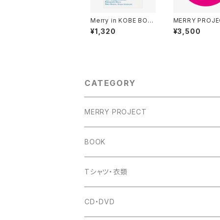
Merry in KOBE BOO
MERRY PROJ
K
ポーター募集！
¥1,320
¥3,500
CATEGORY
MERRY PROJECT
BOOK
Tシャツ・衣類
CD・DVD