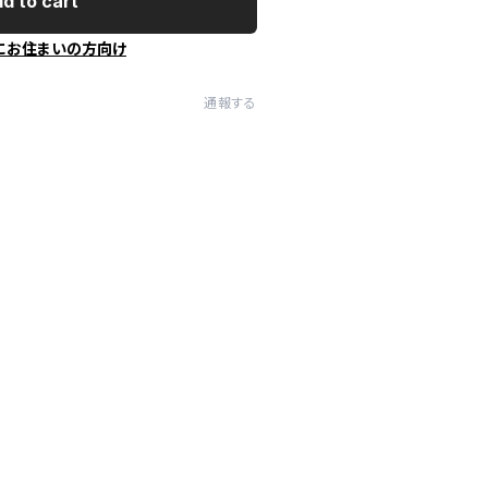
d to cart
にお住まいの方向け
通報する