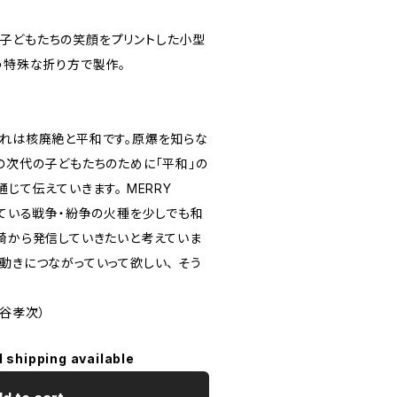
子どもたちの笑顔をプリントした小型
う特殊な折り方で製作。
それは核廃絶と平和です。原爆を知らな
の次代の子どもたちのために「平和」の
じて伝えていきます。 MERRY
きている戦争・紛争の火種を少しでも和
長崎から発信していきたいと考えていま
動きにつながっていって欲しい、 そう
水谷孝次）
l shipping available