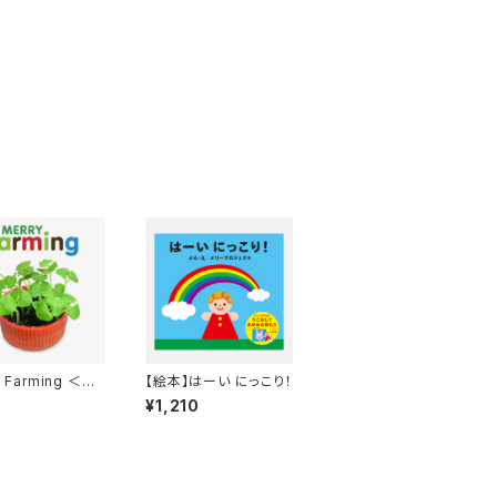
y Farming ＜バ
【絵本】はーい にっこり！
＞
¥1,210