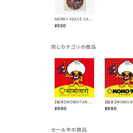
MERRY PEACE CAR
D
¥550
同じカテゴリの商品
【絵本】MOMOTARO
【絵本】MOMO
(ネパール語・英語ver)
(日本語ver)
¥990
¥990
セール中の商品