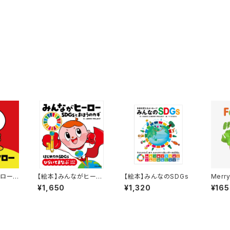
タロー
【絵本】みんながヒーロ
【絵本】みんなのSDGs
Merr
ー SDGsとまほうのカ
ジル
¥1,650
¥1,320
¥165
ギ(サイン付きver)