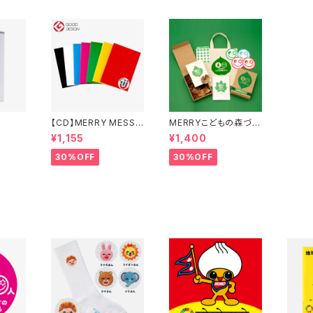
e
【CD】MERRY MESSA
MERRYこどもの森づく
GE
りキット
¥1,155
¥1,400
30%OFF
30%OFF