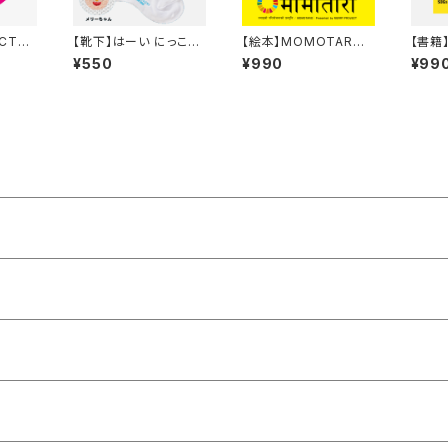
ECTサ
【靴下】はーい にっこり！
【絵本】MOMOTARO
【書籍
キッズソックス
(ネパール語・英語ver)
ーラウ
¥550
¥990
¥99