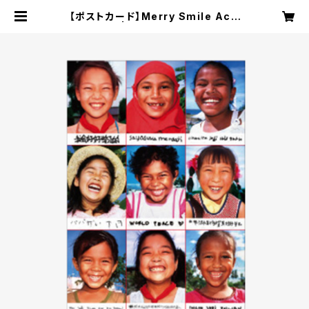
【ポストカード】Merry Smile Acti
on | MERRY SHOP