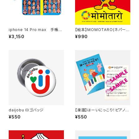
iphone 14 Pro max 手帳型
【絵本】MOMOTARO(ネパール
携帯ケース
語・英語ver)
¥3,150
¥990
daijobu ロゴバッジ
【楽譜】はーいにっこり！ピアノ伴
奏
¥550
¥550