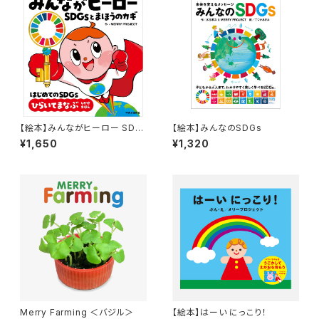
【絵本】みんながヒーロー SDG
【絵本】みんなのSDGs
sとまほうのカギ(サイン付きve
¥1,650
¥1,320
r)
Merry Farming ＜バジル＞
【絵本】はーい にっこり！