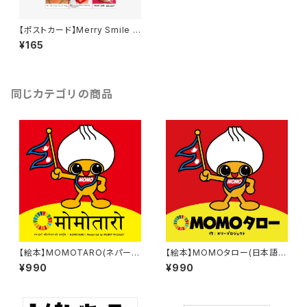
【ポストカード】Merry Smile A
ction
¥165
同じカテゴリの商品
【絵本】MOMOTARO(ネパール
【絵本】MOMOタロー(日本語v
語・英語ver)
er)
¥990
¥990