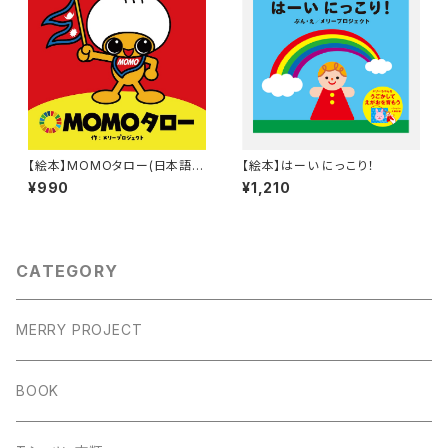
【絵本】MOMOタロー(日本語v
【絵本】はーい にっこり！
er)
¥990
¥1,210
CATEGORY
MERRY PROJECT
BOOK