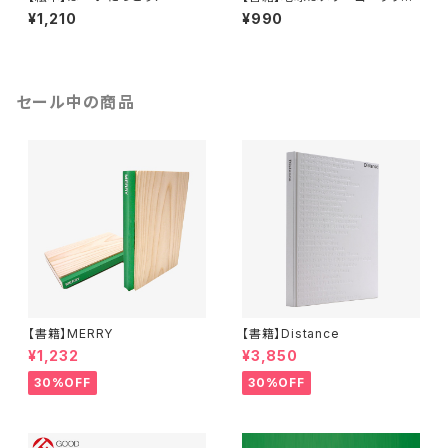
ド
¥1,210
¥990
セール中の商品
【書籍】MERRY
【書籍】Distance
¥1,232
¥3,850
30%OFF
30%OFF