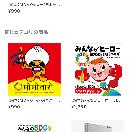
【絵本】MOMOタロー(日本語v
er)
¥990
同じカテゴリの商品
【絵本】MOMOTARO(ネパール
【絵本】みんながヒーロー SDG
語・英語ver)
sとまほうのカギ(サイン付きve
¥990
¥1,650
r)